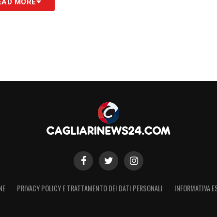
EAD MORE
onomici dell’operazione
oposta formulata dal Cagliari prevede una base di
n diritto di
riscatto fissato tra i 4 e i 5 milioni di
rmente ritoccata al rialzo per limare le ultime
ben avviata: la distanza economica resta
rano orientati a trovare un’intesa definitiva. Anche
 ottimismo sulla buona riuscita dell’operazione.
ra della Fiorentina
so Nicolussi Caviglia, che ha già dato la propria
NE
PRIVACY POLICY E TRATTAMENTO DEI DATI PERSONALI
INFORMATIVA E
ampista vede nel Cagliari una piazza ideale per
o tecnico!