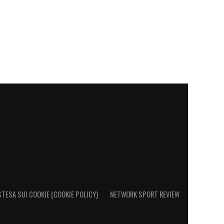
STESA SUI COOKIE (COOKIE POLICY)
NETWORK SPORT REVIEW