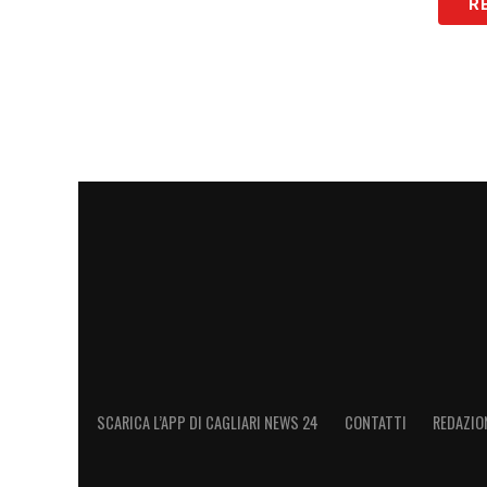
R
Cagliari, l’offerta e i dettagli ec
Sempre secondo il quotidiano, l’ultima pr
circa
500 mila euro per il prestito
, con u
euro
. Una cifra che potrebbe essere legge
distanze tra le parti.
La trattativa, però, viene descritta come 
contenuta e tutti gli attori coinvolti semb
per questo motivo, in casa rossoblù filtra
La volontà del giocatore e l’apertu
Un elemento chiave è la volontà dello stes
SCARICA L’APP DI CAGLIARI NEWS 24
CONTATTI
REDAZIO
disponibilità al trasferimento. Il centroc
trovare continuità e centralità nel progett