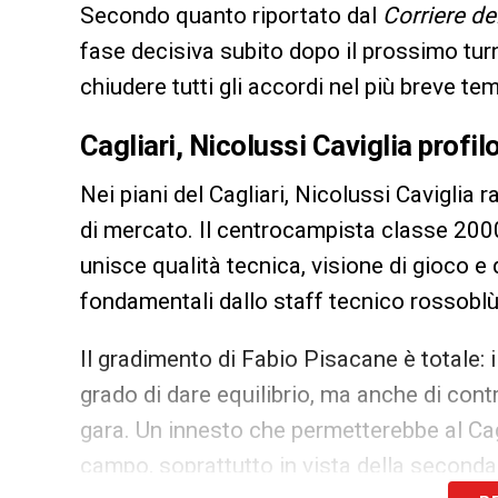
Secondo quanto riportato dal
Corriere de
fase decisiva subito dopo il prossimo turn
chiudere tutti gli accordi nel più breve te
Cagliari, Nicolussi Caviglia profil
Nei piani del Cagliari, Nicolussi Caviglia
di mercato. Il centrocampista classe 2000
unisce qualità tecnica, visione di gioco e d
fondamentali dallo staff tecnico rossoblù
Il gradimento di Fabio Pisacane è totale: 
grado di dare equilibrio, ma anche di contr
gara. Un innesto che permetterebbe al Cag
campo, soprattutto in vista della seconda