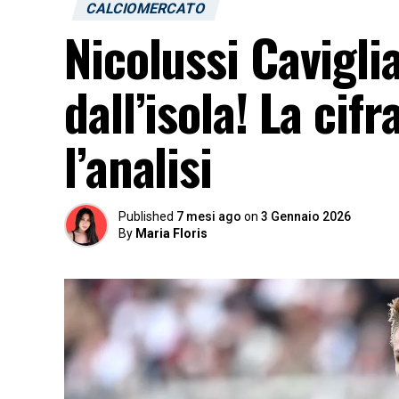
CALCIOMERCATO
Nicolussi Cavigli
dall’isola! La cif
l’analisi
Published
7 mesi ago
on
3 Gennaio 2026
By
Maria Floris