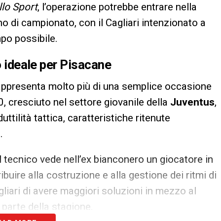
llo Sport
, l’operazione potrebbe entrare nella
o di campionato, con il Cagliari intenzionato a
mpo possibile.
o ideale per Pisacane
 rappresenta molto più di una semplice occasione
, cresciuto nel settore giovanile della
Juventus
,
uttilità tattica, caratteristiche ritenute
.
il tecnico vede nell’ex bianconero un giocatore in
ibuire alla costruzione e alla gestione dei ritmi di
liari di avere maggiori soluzioni in mezzo al
 parte della stagione.