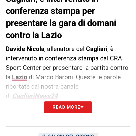
conferenza stampa per
presentare la gara di domani
contro la Lazio
Davide Nicola
, allenatore del
Cagliari
, è
intervenuto in conferenza stampa dal CRAI
Sport Center per presentare la partita contro
la
Lazio
di Marco Baroni. Queste le parole
riportate dal nostra canale
di
CagliariNews24
:
READ MORE
CAGLIARI-LAZIO –
«Squadra che lotta per le
posizioni alte, contro di giocheranno i
titolari. Giocano con qualità e costruendo la