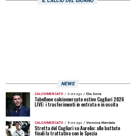
IL CALCIO DEL GIORNO
superiorità numeri partendo dalla difesa e
con un gioco posizionale. Provano ad
attirarti per poi beffarti con Dia, giocano per
cui potrebbero lasciarci spazi. Abbiamo
lavorato su delle novità che voglio vedere
contro una grande squadra. All’andata
abbiamo fatto una grande partita che
potremmo ripetere con la convinzione nei
nostri mezzi»
.
NEWS
CALCIOMERCATO
6 ore ago
Elia Serra
LA PLAYLIST DELLE NOSTRE TOP NEWS
Tabellone calciomercato estivo Cagliari 2026
LIVE: i trasferimenti in entrata e in uscita
CALCIOMERCATO
8 ore ago
Veronica Mandala
Stretta del Cagliari su Aurelio: alle battute
finali la trattativa con lo Spezia