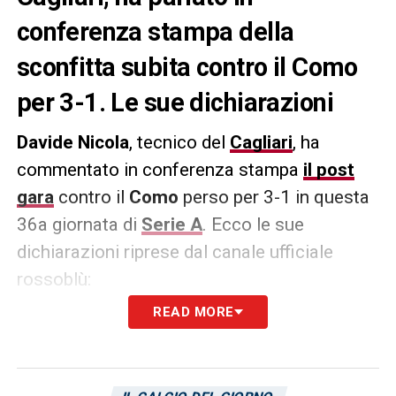
conferenza stampa della
sconfitta subita contro il Como
per 3-1. Le sue dichiarazioni
Davide Nicola
, tecnico del
Cagliari
, ha
commentato in conferenza stampa
il post
gara
contro il
Como
perso per 3-1 in questa
36a giornata di
Serie A
. Ecco le sue
dichiarazioni riprese dal canale ufficiale
rossoblù:
READ MORE
PROSSIMA PARTITA –
«Quando lotti per la
salvezza devi soffrire, non conosco altre vie,
se non soffri vuol dire che non lotti per la