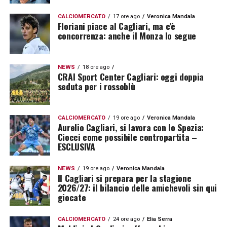
CALCIOMERCATO
17 ore ago
Veronica Mandala
Floriani piace al Cagliari, ma c’è
concorrenza: anche il Monza lo segue
NEWS
18 ore ago
CRAI Sport Center Cagliari: oggi doppia
seduta per i rossoblù
CALCIOMERCATO
19 ore ago
Veronica Mandala
Aurelio Cagliari, si lavora con lo Spezia:
Ciocci come possibile contropartita –
ESCLUSIVA
NEWS
19 ore ago
Veronica Mandala
Il Cagliari si prepara per la stagione
2026/27: il bilancio delle amichevoli sin qui
giocate
CALCIOMERCATO
24 ore ago
Elia Serra