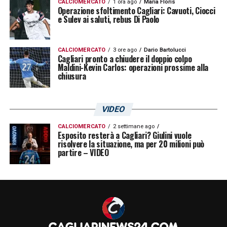
CALCIOMERCATO
1 ora ago
Maria Floris
Operazione sfoltimento Cagliari: Cavuoti, Ciocci
e Sulev ai saluti, rebus Di Paolo
CALCIOMERCATO
3 ore ago
Dario Bartolucci
Cagliari pronto a chiudere il doppio colpo
Maldini-Kevin Carlos: operazioni prossime alla
chiusura
VIDEO
CALCIOMERCATO
2 settimane ago
Esposito resterà a Cagliari? Giulini vuole
risolvere la situazione, ma per 20 milioni può
partire – VIDEO