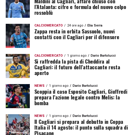
Maldini al Cagliari, affare chiuso con
l’Atalanta: cifre e formula del nuovo colpo
rossoblù
CALCIOMERCATO
24 ore ago
Elia Serra
Zappa resta in orbita Sassuolo, nuovi
contatti con il Cagliari per il difensore
CALCIOMERCATO
1 giorno ago
Dario Bartolucci
Si raffredda la pista di Cheddira al
Cagliari: il futuro dell’attaccante resta
aperto
NEWS
1 giorno ago
Dario Bartolucci
Scoppia il caso Esposito Cagliari, Giuffredi
prepara l’azione legale contro Melis: la
bomba
NEWS
1 giorno ago
Dario Bartolucci
Il Cagliari si prepara al debutto in Coppa
Italia il 14 agosto: il punto sulla squadra di
Pisacane