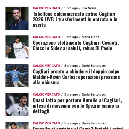
CALCIOMERCATO
1 ora ago
Elia Serra
Tabellone calciomercato estivo Cagliari
2026 LIVE: i trasferimenti in entrata e in
uscita
CALCIOMERCATO
1 ora ago
Maria Floris
Operazione sfoltimento Cagliari: Cavuoti,
Ciocci e Sulev ai saluti, rebus Di Paolo
CALCIOMERCATO
3 ore ago
Dario Bartolucci
Cagliari pronto a chiudere il doppio colpo
Maldini-Kevin Carlos: operazioni prossime
alla chiusura
CALCIOMERCATO
3 ore ago
Dario Bartolucci
Quasi fatta per portare Aurelio al Cagliari,
intesa di massima con lo Spezia: siamo ai
dettagli
CALCIOMERCATO
5 ore ago
Dario Bartolucci
Esposito si avvicina al Como? Avviati i primi