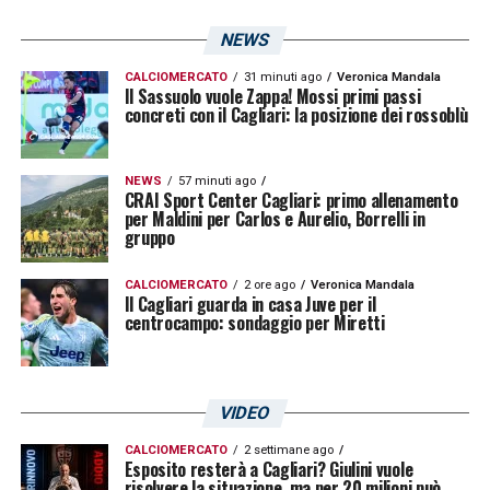
NEWS
CALCIOMERCATO
31 minuti ago
Veronica Mandala
Il Sassuolo vuole Zappa! Mossi primi passi
concreti con il Cagliari: la posizione dei rossoblù
NEWS
57 minuti ago
CRAI Sport Center Cagliari: primo allenamento
per Maldini per Carlos e Aurelio, Borrelli in
gruppo
CALCIOMERCATO
2 ore ago
Veronica Mandala
Il Cagliari guarda in casa Juve per il
centrocampo: sondaggio per Miretti
VIDEO
CALCIOMERCATO
2 settimane ago
Esposito resterà a Cagliari? Giulini vuole
risolvere la situazione, ma per 20 milioni può