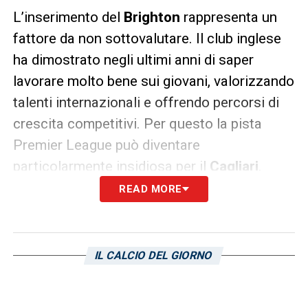
L’inserimento del
Brighton
rappresenta un
fattore da non sottovalutare. Il club inglese
ha dimostrato negli ultimi anni di saper
lavorare molto bene sui giovani, valorizzando
talenti internazionali e offrendo percorsi di
crescita competitivi. Per questo la pista
Premier League può diventare
particolarmente insidiosa per il
Cagliari
.
READ MORE
I rossoblù, però, possono giocarsi le proprie
carte. In Sardegna
Natali
potrebbe trovare un
contesto ambizioso, con la possibilità di
IL CALCIO DEL GIORNO
crescere in un campionato tatticamente
formativo come la Serie A e all’interno di un
progetto tecnico attento allo sviluppo dei