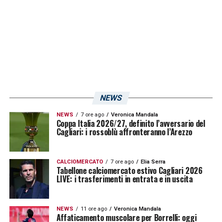
giovani. Il profilo del difensore si inserisce
bene nella linea del club, che cerca elementi
di prospettiva ma già pronti per iniziare un
percorso tra i grandi.
Napoli e Brighton nella corsa al
NEWS
difensore
NEWS
7 ore ago
Veronica Mandala
Coppa Italia 2026/27, definito l’avversario del
La concorrenza del
Napoli
aggiunge ulteriore
Cagliari: i rossoblù affronteranno l’Arezzo
peso alla trattativa. Gli azzurri seguono con
interesse
Andrea Natali
e rappresentano una
CALCIOMERCATO
7 ore ago
Elia Serra
Tabellone calciomercato estivo Cagliari 2026
destinazione importante per qualsiasi
LIVE: i trasferimenti in entrata e in uscita
giovane italiano in cerca di un salto di
qualità. Il
Cagliari
, dunque, dovrà muoversi
NEWS
11 ore ago
Veronica Mandala
Affaticamento muscolare per Borrelli: oggi
con decisione se vorrà provare ad anticipare