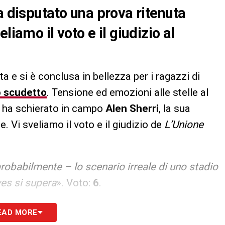
a disputato una prova ritenuta
liamo il voto e il giudizio al
a e si è conclusa in bellezza per i ragazzi di
o scudetto
. Tensione ed emozioni alle stelle al
ha schierato in campo
Alen Sherri
, la sua
 Vi sveliamo il voto e il giudizio de
L’Unione
robabilmente – lo scenario irreale di uno stadio
es si supera
». Voto:
6
.
S
EAD MORE