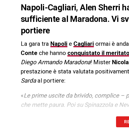
Napoli-Cagliari, Alen Sherri h
sufficiente al Maradona. Vi sve
portiere
La gara tra
Napoli
e
Cagliari
ormai è andat
Conte
che hanno
conquistato il meritat
Diego Armando Maradona
! Mister
Nicola
prestazione è stata valutata positivamente.
Sarda
al portiere:
«
Le prime uscite da brivido, complice – p
che mette paura. Poi su Spinazzola e Nev
LA PLAYLIST DELLE NOSTRE TOP NEW
R