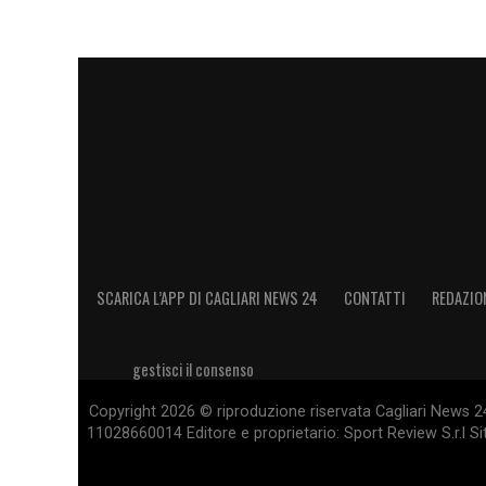
SCARICA L’APP DI CAGLIARI NEWS 24
CONTATTI
REDAZIO
gestisci il consenso
Copyright 2026 © riproduzione riservata Cagliari News 24
11028660014 Editore e proprietario: Sport Review S.r.l Sito