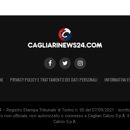
NE
PRIVACY POLICY E TRATTAMENTO DEI DATI PERSONALI
INFORMATIVA E
 – Registro Stampa Tribunale di Torino n. 50 del 07/09/2021 - Iscritt
 non ufficiale, non autorizzato o connesso a Cagliari Calcio S.p.A. Il 
Calcio S.p.A.