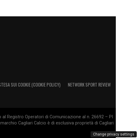
STESA SUI COOKIE (COOKIE POLICY)
NETWORK SPORT REVIEW
o al Registro Operatori di Comunicazione al n. 26692 – PI
marchio Cagliari Calcio è di esclusiva proprietà di Cagliari
Change privacy settings