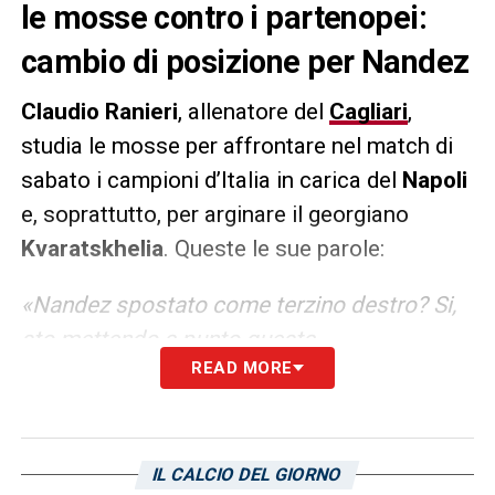
le mosse contro i partenopei:
cambio di posizione per Nandez
Claudio Ranieri
, allenatore del
Cagliari
,
studia le mosse per affrontare nel match di
sabato i campioni d’Italia in carica del
Napoli
e, soprattutto, per arginare il georgiano
Kvaratskhelia
. Queste le sue parole:
«Nandez spostato come terzino destro?
Si,
sto mettendo a punto questa
READ MORE
considerazione per affrontare Kvara»
.
LA PLAYLIST DELLE NOSTRE TOP NEWS
IL CALCIO DEL GIORNO