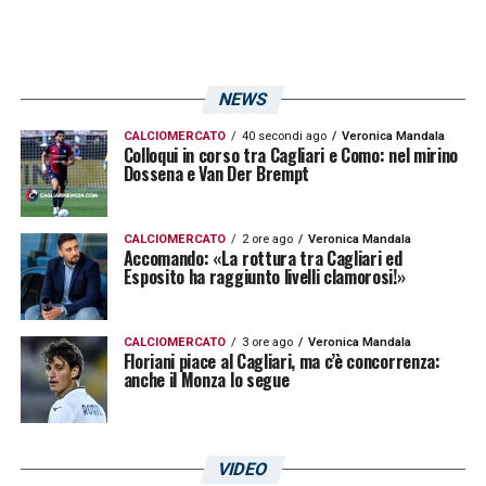
Goryanov, il quale ha messo un pallone
pericoloso a spiovere sul secondo palo. Dal
batti e ribatti successivo non nascono veri e
NEWS
propri pericoli per il portiere dei partenopei
CALCIOMERCATO
40 secondi ago
Veronica Mandala
Colloqui in corso tra Cagliari e Como: nel mirino
Dossena e Van Der Brempt
33′ Avanzata di Trepy che penetra nella
trequarti dei padroni di casa e poi subisce
CALCIOMERCATO
2 ore ago
Veronica Mandala
una scarpata involontaria da parte di
Accomando: «La rottura tra Cagliari ed
Esposito ha raggiunto livelli clamorosi!»
Gambardella
38′ Duetto tra Goryanov e Trepy sull
CALCIOMERCATO
3 ore ago
Veronica Mandala
Floriani piace al Cagliari, ma c’è concorrenza:
trequarti, il secondo prova ad imbucare ma in
anche il Monza lo segue
compenso guadagna un calcio d’angolo
prezioso
VIDEO