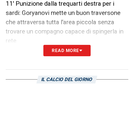
11′ Punizione dalla trequarti destra per i
sardi: Goryanovi mette un buon traversone
che attraversa tutta l’area piccola senza
trovare un compagno capace di spingerla in
rete
READ MORE
18′ Buona occasione dalla trequarti dei
campani, i quali possono battere una
punizione. Il cross di Nardozi non trova
IL CALCIO DEL GIORNO
compagni e viene subito allontanayo
22′
Ammonizione
per Garofalo
23′
Costa sfiora la rete del vantaggio!
Pugliese si impone con un buon riflesso al
suo colpo di testa sul cross dalla trequarti di