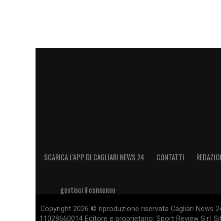
SCARICA L’APP DI CAGLIARI NEWS 24
CONTATTI
REDAZIO
gestisci il consenso
Copyright 2026 © riproduzione riservata Cagliari News 24
11028660014 Editore e proprietario: Sport Review S.r.l Sito