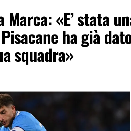
La Marca: «E’ stata un
. Pisacane ha già dat
sua squadra»