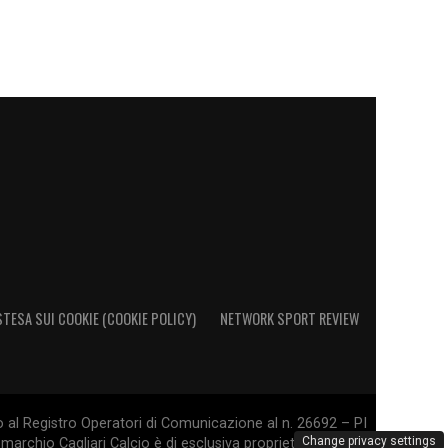
STESA SUI COOKIE (COOKIE POLICY)
NETWORK SPORT REVIEW
o al Registro Operatori di Comunicazione al n. 26692 – PI
Change privacy settings
marchio Cagliari Calcio è di esclusiva proprietà di Cagliari