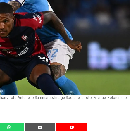
liari / foto Antonello Sammarco/Image Sport nella foto: Michael Folorunsho-