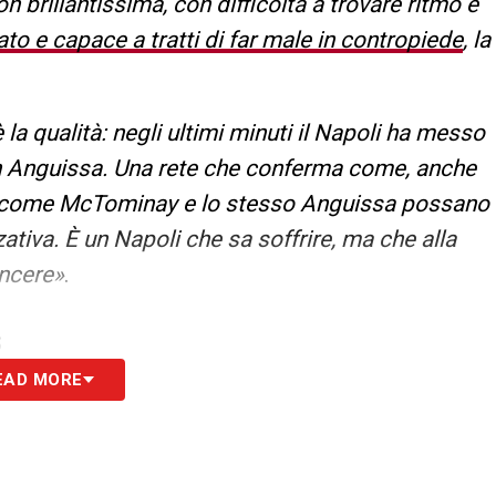
 brillantissima, con difficoltà a trovare ritmo e
ato e capace a tratti di far male in contropiede
, la
la qualità: negli ultimi minuti il Napoli ha messo
con Anguissa. Una rete che conferma come, anche
ti come McTominay e lo stesso Anguissa possano
ativa. È un Napoli che sa soffrire, ma che alla
incere»
.
S
EAD MORE