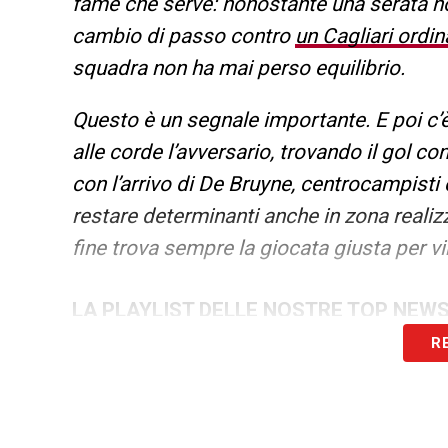
fame che serve: nonostante una serata non
cambio di passo contro
un Cagliari ordin
squadra non ha mai perso equilibrio.
Questo è un segnale importante. E poi c’è 
alle corde l’avversario, trovando il gol 
con l’arrivo di De Bruyne, centrocampis
restare determinanti anche in zona realizz
fine trova sempre la giocata giusta per v
LA PLAYLIST DELLE NOSTRE TOP NEW
R