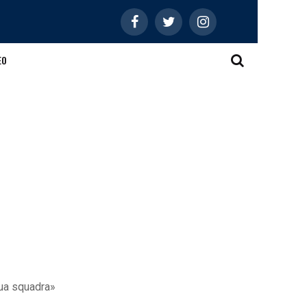
EO
 sua squadra»