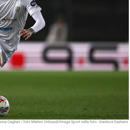
ona-Cagliari / foto Matteo Gribaudi/Image Sport nella foto: Gianluca Gaetano