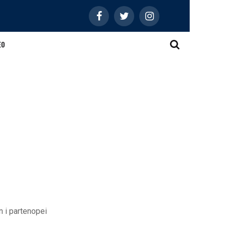
EO
n i partenopei