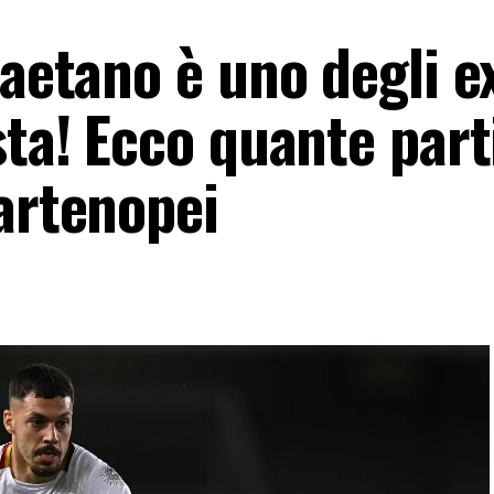
Gaetano è uno degli e
sta! Ecco quante part
artenopei