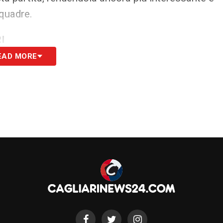
squadre.
I
EAD MORE
S