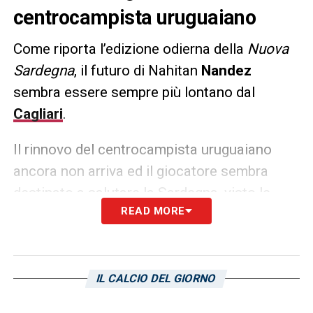
centrocampista uruguaiano
Come riporta l’edizione odierna della
Nuova
Sardegna
, il futuro di Nahitan
Nandez
sembra essere sempre più lontano dal
Cagliari
.
Il rinnovo del centrocampista uruguaiano
ancora non arriva ed il giocatore sembra
destinato a salutare la Sardegna, visto le
READ MORE
basse probabilità di firmare un nuovo
contratto, nonostante il suo attaccamento
alla terra e alla città di Cagliari.
IL CALCIO DEL GIORNO
LA PLAYLIST DELLE NOSTRE TOP NEWS