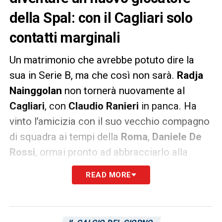
della Spal: con il Cagliari solo
contatti marginali
Un matrimonio che avrebbe potuto dire la
sua in Serie B, ma che così non sarà.
Radja
Nainggolan
non tornerà nuovamente al
Cagliari
, con
Claudio Ranieri
in panca. Ha
vinto l’amicizia con il suo vecchio compagno
di squadra ai tempi della
Roma
,
Daniele De
Rossi
, ormai pronto ad abbracciarlo alla
Spal
. Nainggolan guadagnerà 400 mila euro
READ MORE
sino a giugno con gli emiliani. Secondo
quanto riportato da
La Gazzetta dello Sport
,
non è stata presa in considerazione la