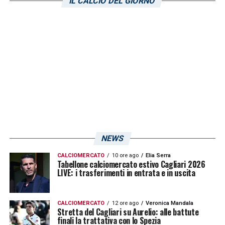
IL CALCIO DEL GIORNO
possibilità di fare nuovi sforzi economici in
casa rossoblù, soprattutto dopo l’arrivo di
mister Ranieri. L’opzione Nainggolan è stata
un’opzione decisamente contemplata, ma
Tommaso Giulini
preferiva un accordo in
stile Criscito-Genoa più una serie di bonus in
caso di promozione in Serie A. I contatti tra
le parti, tuttavia, sono stati marginali.
NEWS
LA PLAYLIST DELLE NOSTRE TOP NEWS
CALCIOMERCATO
10 ore ago
Elia Serra
Tabellone calciomercato estivo Cagliari 2026
LIVE: i trasferimenti in entrata e in uscita
CALCIOMERCATO
12 ore ago
Veronica Mandala
Stretta del Cagliari su Aurelio: alle battute
finali la trattativa con lo Spezia