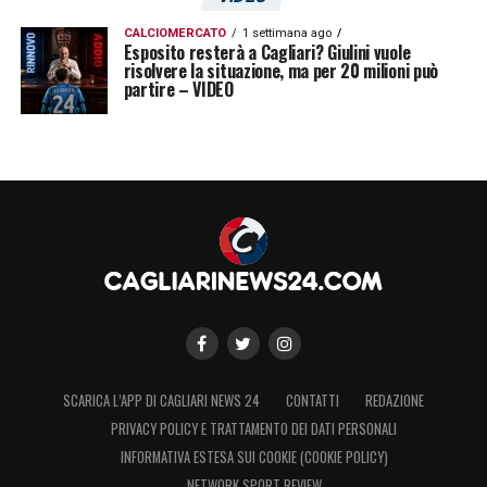
CALCIOMERCATO
1 settimana ago
Esposito resterà a Cagliari? Giulini vuole
risolvere la situazione, ma per 20 milioni può
partire – VIDEO
SCARICA L’APP DI CAGLIARI NEWS 24
CONTATTI
REDAZIONE
PRIVACY POLICY E TRATTAMENTO DEI DATI PERSONALI
INFORMATIVA ESTESA SUI COOKIE (COOKIE POLICY)
NETWORK SPORT REVIEW