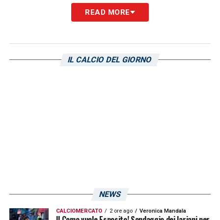
READ MORE
IL CALCIO DEL GIORNO
QUOTE GENOA CAGLIARI
– Dopo il pareggio
in trasferta contro la Cremonese, gli uomini
di Pisacane sono chiamati ai tre punti in
questo scontro diretto con il Genoa di De
Rossi.
La quota
OVER 0.5 (almeno un gol nel
match)
è data a 6.00 su Lottomatica
e
Goldbet
grazie alla super
NEWS
quota
maggiorata
offerta ai nuovi clienti
CALCIOMERCATO
2 ore ago
Veronica Mandala
tramite link.
Il Como vuole Esposito! Sondaggio dei lariani per