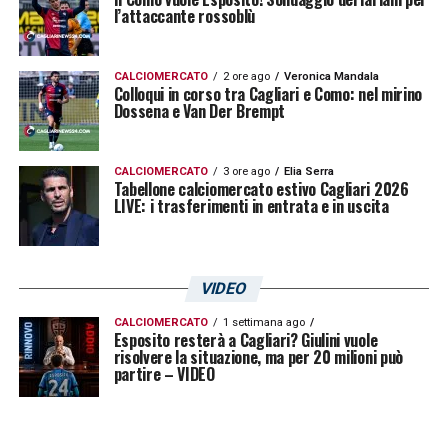
l’attaccante rossoblù
La stessa giocata è quotata 1.08 su
Snai
.
CALCIOMERCATO
2 ore ago
Veronica Mandala
LA PLAYLIST DELLE NOSTRE TOP NEWS
Colloqui in corso tra Cagliari e Como: nel mirino
Dossena e Van Der Brempt
CALCIOMERCATO
3 ore ago
Elia Serra
Tabellone calciomercato estivo Cagliari 2026
LIVE: i trasferimenti in entrata e in uscita
VIDEO
CALCIOMERCATO
1 settimana ago
Esposito resterà a Cagliari? Giulini vuole
risolvere la situazione, ma per 20 milioni può
partire – VIDEO