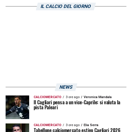
DIFFERENZA TOP/PICCOLI CLUB –
«Due
IL CALCIO DEL GIORNO
mestieri diversi? Quando alleni in un club
storicamente top, i giocatori hanno una sola
cosa da imparare date ed è giocare da
squadra, perchè sono giocatori fatti, esperti,
con una qualità strordinaria. A volte sono
stato io a imparare qualcosa dai calciatori.
Chiedete a Allegri, Carlo (Ancellotti n.d.r.),
Ranieri, sicuramente ti diranno che durante
la carriera hanno imparato anche dai
NEWS
giocatori, perchè in campo hanno una
CALCIOMERCATO
3 ore ago
Veronica Mandala
percezione diversa dalla nostra»
.
Il Cagliari pensa a un vice-Caprile: si valuta la
pista Paleari
LA PLAYLIST DELLE NOSTRE TOP NEWS
CALCIOMERCATO
3 ore ago
Elia Serra
Tabellone calciomercato estivo Cagliari 2026