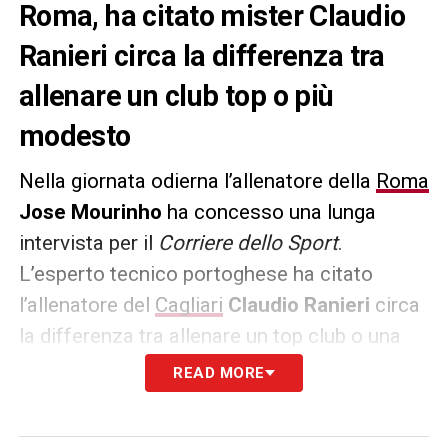
Roma, ha citato mister Claudio
Ranieri circa la differenza tra
allenare un club top o più
modesto
Nella giornata odierna l’allenatore della
Roma
Jose Mourinho
ha concesso una lunga
intervista per il
Corriere dello Sport
.
L’esperto tecnico portoghese ha citato
l’allenatore del
Cagliari
Claudio Ranieri
circa
la differenza tra allenare un top club o una
società con obiettivi più modesti.
Le sue
READ MORE
parole: