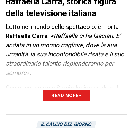
Raffaella Carrà, storica figura
della televisione italiana
Lutto nel mondo dello spettacolo: è morta
Raffaella Carrà
.
«Raffaella ci ha lasciati. E’
andata in un mondo migliore, dove la sua
umanità, la sua inconfondibile risata e il suo
straordinario talento risplenderanno per
sempre».
Con queste parole Sergio Iapino ha dato il
READ MORE
triste annuncio unendosi al dolore degli
adorati nipoti Federica e Matteo, di Barbara,
Paola e Claudia Boncompagni, degli amici di
una vita e dei collaboratori più stretti.
IL CALCIO DEL GIORNO