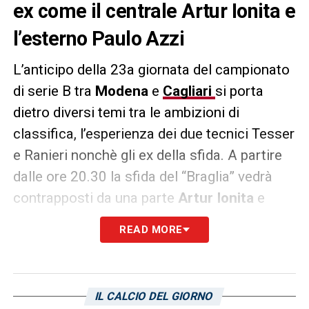
ex come il centrale Artur Ionita e
l’esterno Paulo Azzi
L’anticipo della 23a giornata del campionato
di serie B tra
Modena
e
Cagliari
si porta
dietro diversi temi tra le ambizioni di
classifica, l’esperienza dei due tecnici Tesser
e Ranieri nonchè gli ex della sfida. A partire
dalle ore 20.30 la sfida del “Braglia” vedrà
contrapposti da una parte
Artur Ionita
e
dall’altra
Paulo Azzi
, due giocatori che
READ MORE
sfidano il proprio passato – riporta
quest’oggi il
Corriere dello Sport
. Il capitano
della Moldavia ha vestito la maglia dei
IL CALCIO DEL GIORNO
rossoblù 132 volte tra il 2016 ed il 2020;