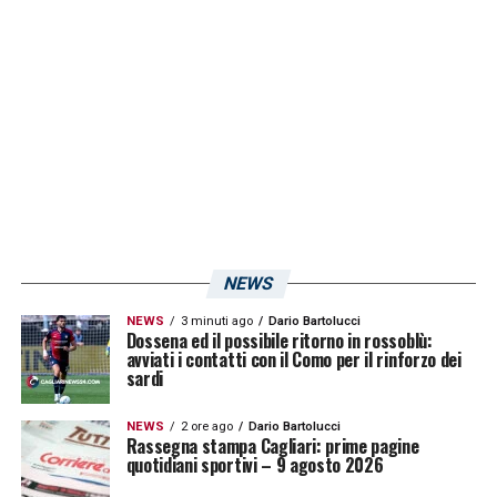
l’esterno brasiliano invece ha trascorso
quasi due anni con la maglia dei canarini,
vestita per 54 volte. Per loro non sarà una
partita come tutte le altre!
LA PLAYLIST DELLE NOSTRE TOP NEWS
NEWS
NEWS
3 minuti ago
Dario Bartolucci
Dossena ed il possibile ritorno in rossoblù:
avviati i contatti con il Como per il rinforzo dei
sardi
NEWS
2 ore ago
Dario Bartolucci
Rassegna stampa Cagliari: prime pagine
quotidiani sportivi – 9 agosto 2026