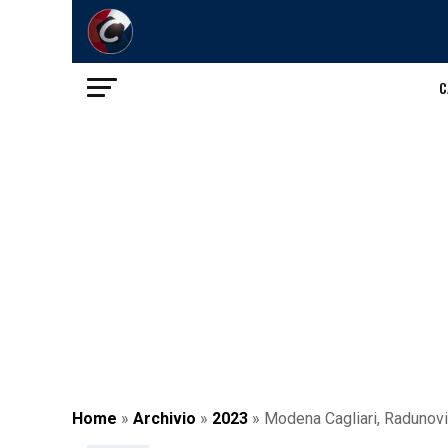
C
Home
»
Archivio
»
2023
»
Modena Cagliari, Radunovic 