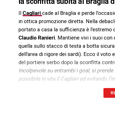
la sconfitta subita al Braglia 
Il
Cagliari
cade al Braglia e perde l’occas
in ottica promozione diretta. Nella debacl
portato a casa la sufficienza è l’estremo 
Claudio Ranieri
. Mantiene vivi i suoi con
quella sullo stacco di testa a botta sicura
dell’area di rigore dei sardi). Ecco il voto 
del portiere serbo dopo la sconfitta contr
Incolpevole su entrambi i goal, si prende
possibile in vita il Cagliari ed evitando l
R
LA PLAYLIST DELLE NOSTRE TOP NEW