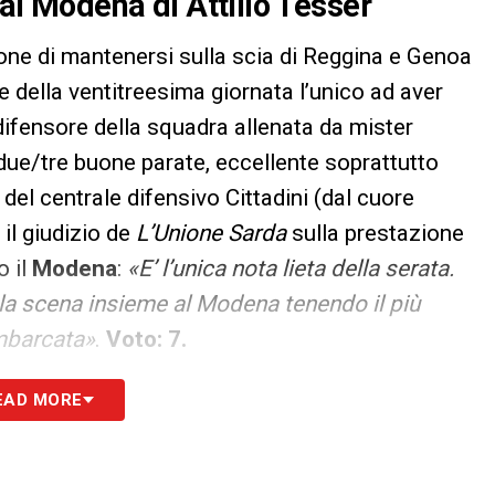
dal Modena di Attilio Tesser
ione di mantenersi sulla scia di Reggina e Genoa
e della ventitreesima giornata l’unico ad aver
difensore della squadra allenata da mister
 due/tre buone parate, eccellente soprattutto
 del centrale difensivo Cittadini (dal cuore
e il giudizio de
L’Unione Sarda
sulla prestazione
o il
Modena
:
«E’ l’unica nota lieta della serata.
 la scena insieme al Modena tenendo il più
’imbarcata»
.
Voto: 7.
EAD MORE
S