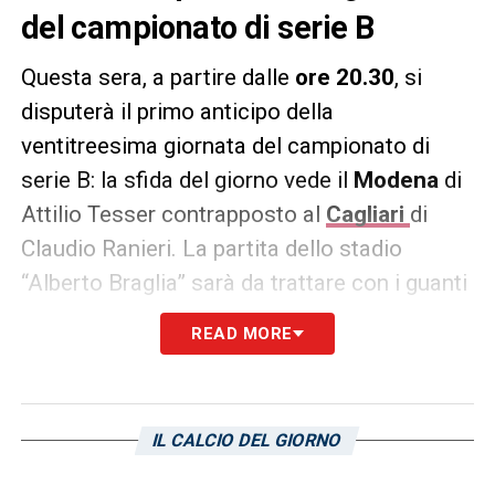
del campionato di serie B
Questa sera, a partire dalle
ore 20.30
, si
disputerà il primo anticipo della
ventitreesima giornata del campionato di
serie B: la sfida del giorno vede il
Modena
di
Attilio Tesser contrapposto al
Cagliari
di
Claudio Ranieri. La partita dello stadio
“Alberto Braglia” sarà da trattare con i guanti
per il centrale difensivo rossoblù
Giorgio
READ MORE
Altare
. Il prodotto del vivaio del Milan dovrà
cercare di evitare in ogni modo di prendere
un cartellino giallo, il motivo è dobuto al fatto
IL CALCIO DEL GIORNO
che, essendo in diffida, a partire dalla
prossima sanzione scatterà la squalifica.