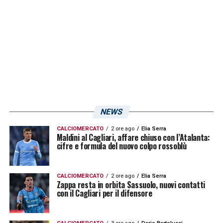
pensare troppo avanti ma concentrarci sugli
impegni vicini, andando avanti gara dopo
gara
».
LA PLAYLIST DELLE NOSTRE TOP NEWS
NEWS
CALCIOMERCATO
2 ore ago
Elia Serra
Maldini al Cagliari, affare chiuso con l’Atalanta:
cifre e formula del nuovo colpo rossoblù
CALCIOMERCATO
2 ore ago
Elia Serra
Zappa resta in orbita Sassuolo, nuovi contatti
con il Cagliari per il difensore