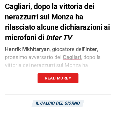
Cagliari, dopo la vittoria dei
nerazzurri sul Monza ha
rilasciato alcune dichiarazioni ai
microfoni di
Inter TV
Henrik Mkhitaryan
, giocatore dell’
Inter
,
prossimo avversario del
Cagliari
, dopo la
vittoria dei nerazzurri sul Monza ha
rilasciato alcune dichiarazioni ai microfoni
READ MORE
di
Inter TV
. Ecco le sue parole: «
Sono
contento anche quando gioco a
centrocampo, mi trovo bene. Adesso
IL CALCIO DEL GIORNO
andiamo avanti passo dopo passo,
pensiamo al Cagliari. Non dobbiamo