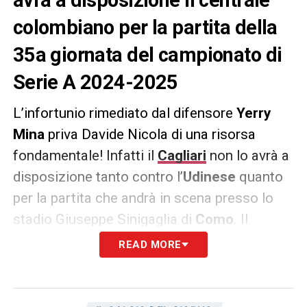
colombiano per la partita della
35a giornata del campionato di
Serie A 2024-2025
L’infortunio rimediato dal difensore
Yerry
Mina
priva Davide Nicola di una risorsa
fondamentale! Infatti il
Cagliari
non lo avrà a
disposizione tanto contro l’
Udinese
quanto
per la partita che andrà in scena presso lo
stadio Giuseppe Sinigaglia di
Como
. Il
giocatore classe 94′ ha riportato una lesione
READ MORE
muscolare di primo grado del bicipite
femorale della coscia destra. Al momento il
suo obiettivo è quello di tornare tra i