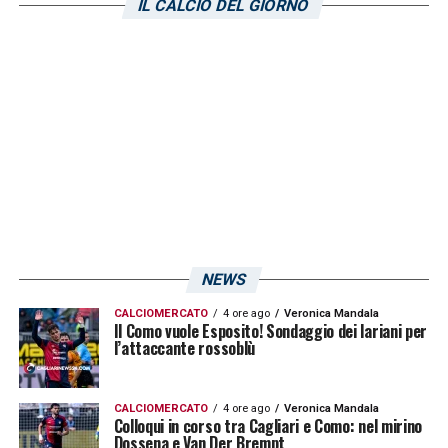
IL CALCIO DEL GIORNO
convocati per la partita contro il
Venezia
di
Eusebio Di Francesco. Seguiranno
aggiornamenti più dettagliati nei prossimi
giorni circa il calciatore colombiano.
LA PLAYLIST DELLE NOSTRE TOP NEWS
NEWS
CALCIOMERCATO
4 ore ago
Veronica Mandala
Il Como vuole Esposito! Sondaggio dei lariani per
l’attaccante rossoblù
CALCIOMERCATO
4 ore ago
Veronica Mandala
Colloqui in corso tra Cagliari e Como: nel mirino
Dossena e Van Der Brempt