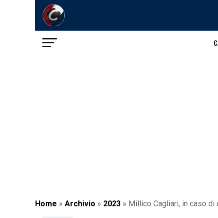
C
Home
»
Archivio
»
2023
»
Millico Cagliari, in caso d