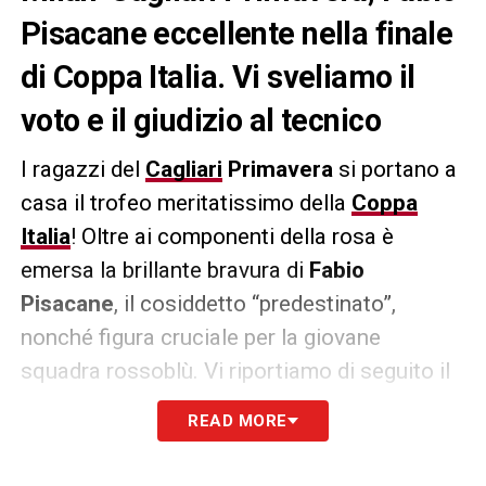
Pisacane eccellente nella finale
di Coppa Italia. Vi sveliamo il
voto e il giudizio al tecnico
I ragazzi del
Cagliari
Primavera
si portano a
casa il trofeo meritatissimo della
Coppa
Italia
! Oltre ai componenti della rosa è
emersa la brillante bravura di
Fabio
Pisacane
, il cosiddetto “predestinato”,
nonché figura cruciale per la giovane
squadra rossoblù. Vi riportiamo di seguito il
voto e il giudizio de
L’Unione Sarda
al
READ MORE
tecnico: