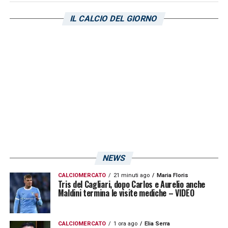
«
La Primavera del Cagliari a sua immagine e
somiglianza, gioca di rabbia ma anche con la
IL CALCIO DEL GIORNO
testa. Si, è un predestinato. Alla seconda
stagione in panchina è già entrato nella
storia del club
». Voto:
9
.
LA PLAYLIST DELLE NOSTRE TOP NEWS
NEWS
CALCIOMERCATO
21 minuti ago
Maria Floris
Tris del Cagliari, dopo Carlos e Aurelio anche
Maldini termina le visite mediche – VIDEO
CALCIOMERCATO
1 ora ago
Elia Serra