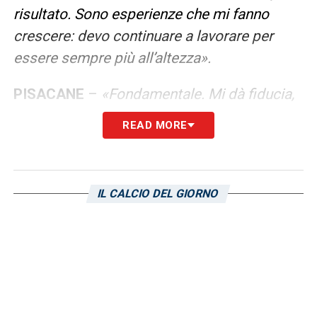
risultato. Sono esperienze che mi fanno
crescere: devo continuare a lavorare per
essere sempre più all’altezza».
PISACANE
–
«Fondamentale. Mi dà fiducia,
mi parla tanto, mi aiuta a capire cosa fare in
READ MORE
campo. Sentire questa fiducia è importante
per un giovane come me, da parte del Mister
ma anche di tutti i tecnici, dirigenti e
IL CALCIO DEL GIORNO
compagni che ho incontrato sinora nel
mondo Cagliari».
SOGNO NAZIONALE
–
«È un sogno, certo.
Ma devo pensare al presente: lavorare,
crescere e raggiungere la salvezza con il