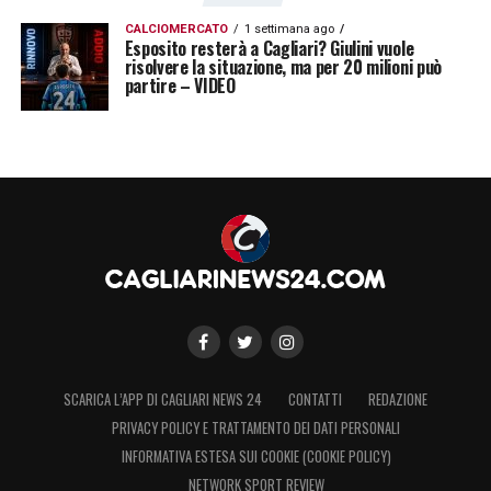
CALCIOMERCATO
1 settimana ago
Esposito resterà a Cagliari? Giulini vuole
risolvere la situazione, ma per 20 milioni può
partire – VIDEO
SCARICA L’APP DI CAGLIARI NEWS 24
CONTATTI
REDAZIONE
PRIVACY POLICY E TRATTAMENTO DEI DATI PERSONALI
INFORMATIVA ESTESA SUI COOKIE (COOKIE POLICY)
NETWORK SPORT REVIEW