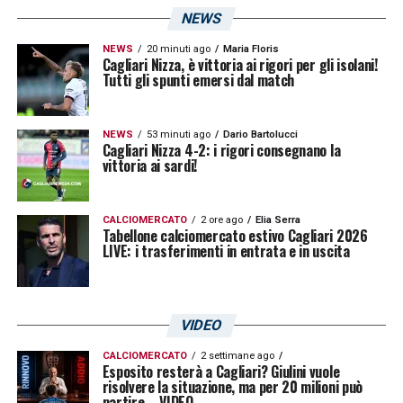
NEWS
NEWS
20 minuti ago
Maria Floris
Cagliari Nizza, è vittoria ai rigori per gli isolani!
Tutti gli spunti emersi dal match
NEWS
53 minuti ago
Dario Bartolucci
Cagliari Nizza 4-2: i rigori consegnano la
vittoria ai sardi!
CALCIOMERCATO
2 ore ago
Elia Serra
Tabellone calciomercato estivo Cagliari 2026
LIVE: i trasferimenti in entrata e in uscita
VIDEO
CALCIOMERCATO
2 settimane ago
Esposito resterà a Cagliari? Giulini vuole
risolvere la situazione, ma per 20 milioni può
partire – VIDEO