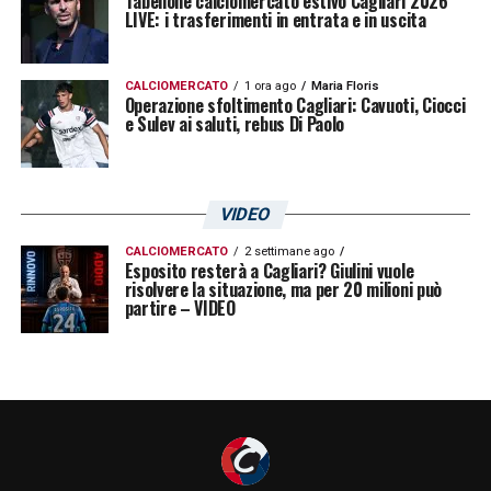
Tabellone calciomercato estivo Cagliari 2026
LIVE: i trasferimenti in entrata e in uscita
CALCIOMERCATO
1 ora ago
Maria Floris
Operazione sfoltimento Cagliari: Cavuoti, Ciocci
e Sulev ai saluti, rebus Di Paolo
LA PLAYLIST DELLE NOSTRE TOP NEWS
VIDEO
CALCIOMERCATO
2 settimane ago
Esposito resterà a Cagliari? Giulini vuole
risolvere la situazione, ma per 20 milioni può
partire – VIDEO