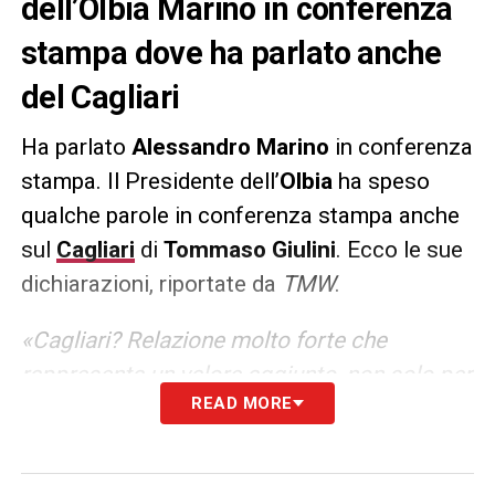
dell’Olbia Marino in conferenza
stampa dove ha parlato anche
del Cagliari
Ha parlato
Alessandro Marino
in conferenza
stampa. Il Presidente dell’
Olbia
ha speso
qualche parole in conferenza stampa anche
sul
Cagliari
di
Tommaso Giulini
. Ecco le sue
dichiarazioni, riportate da
TMW
.
«Cagliari? Relazione molto forte che
rappresenta un valore aggiunto, non solo per
READ MORE
la prima squadra ma in generale per il
grande coordinamento che abbiamo
instaurato a livello giovanile, un lavoro