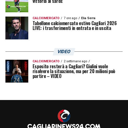
funzione dell’allenatore».
vittoria ai sardi!
LA PLAYLIST DELLE NOSTRE TOP NEWS
CALCIOMERCATO
7 ore ago
Elia Serra
Tabellone calciomercato estivo Cagliari 2026
LIVE: i trasferimenti in entrata e in uscita
VIDEO
CALCIOMERCATO
2 settimane ago
Esposito resterà a Cagliari? Giulini vuole
risolvere la situazione, ma per 20 milioni può
partire – VIDEO