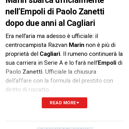
nell’Empoli di Paolo Zanetti
dopo due anni al Cagliari
Era nell’aria ma adesso è ufficiale: il
centrocampista Razvan
Marin
non è più di
proprietà del
Cagliari
. Il rumeno continuerà la
sua carriera in Serie A e lo farà nell’
Empoli
di
Paolo
Zanetti
. Ufficiale la chiusura
dell’affare con la formula del prestito con
diritto di riscatto.
READ MORE
Ecco il comunicato direttamente dal sito
ufficiale del
Cagliari
: “
Il Cagliari Calcio
comunica la cessione in prestito con diritto