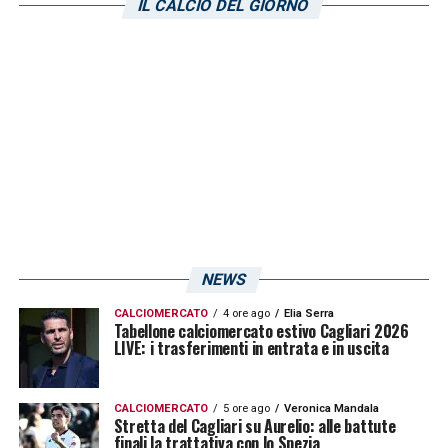
di riscatto all’Empoli del calciatore Razvan
IL CALCIO DEL GIORNO
Marin. Arrivato dall’Ajax, ha esordito in
rossoblù il 20 settembre 2020 in trasferta
contro il Sassuolo (1-1). Due le stagioni con
la maglia del Cagliari per un totale di 76 gare
e 4 gol. Nato a Bucarest, è uno dei perni
della Nazionale del suo Paese, con la quale
ha sinora collezionato 41 presenze e 2 reti.
Buona stagione, Razvan
“.
NEWS
LA PLAYLIST DELLE NOSTRE TOP NEWS
CALCIOMERCATO
4 ore ago
Elia Serra
Tabellone calciomercato estivo Cagliari 2026
LIVE: i trasferimenti in entrata e in uscita
CALCIOMERCATO
5 ore ago
Veronica Mandala
Stretta del Cagliari su Aurelio: alle battute
finali la trattativa con lo Spezia