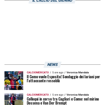
IL CALCIO DEL GIORNO
giocatore che proseguirà la sua carriera in
Serie A.
LA PLAYLIST DELLE NOSTRE TOP NEWS
NEWS
CALCIOMERCATO
5 ore ago
Veronica Mandala
Il Como vuole Esposito! Sondaggio dei lariani per
l’attaccante rossoblù
CALCIOMERCATO
5 ore ago
Veronica Mandala
Colloqui in corso tra Cagliari e Como: nel mirino
Dossena e Van Der Brempt