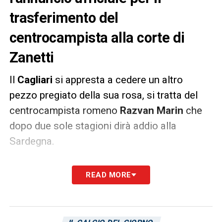
trasferimento del
centrocampista alla corte di
Zanetti
Il
Cagliari
si appresta a cedere un altro
pezzo pregiato della sua rosa, si tratta del
centrocampista romeno
Razvan Marin
che
dopo due sole stagioni dirà addio alla
Sardegna.
Come riporta La Nuova Sardegna
per il
READ MORE
trasferimento di Marin all’Empoli è tutto
fatto e definito, e ora si attende solo
l’annuncio ufficiale
per poter salutare il