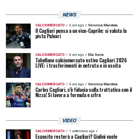
mentale ottimale, però, tutto può riuscire. In
NEWS
queste situazioni, c’è qualcosa che scatta
nella testa dei calciatori
»
CALCIOMERCATO
6 ore ago
Veronica Mandala
Il Cagliari pensa a un vice-Caprile: si valuta la
pista Paleari
LA PLAYLIST DELLE NOSTRE TOP NEWS
CALCIOMERCATO
6 ore ago
Elia Serra
Tabellone calciomercato estivo Cagliari 2026
LIVE: i trasferimenti in entrata e in uscita
CALCIOMERCATO
6 ore ago
Veronica Mandala
Carlos Cagliari, c’è fiducia sulla trattativa con il
Nizza! Si lavora a formula e cifre
VIDEO
CALCIOMERCATO
1 settimana ago
Esposito resterà a Cagliari? Giulini vuole