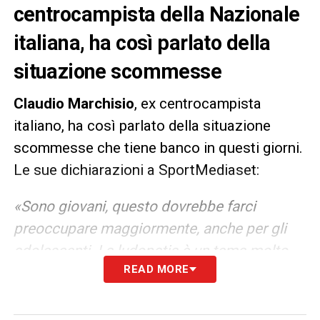
centrocampista della Nazionale
italiana, ha così parlato della
situazione scommesse
Claudio Marchisio
, ex centrocampista
italiano, ha così parlato della situazione
scommesse che tiene banco in questi giorni.
Le sue dichiarazioni a SportMediaset:
«Sono giovani, questo dovrebbe farci
preoccupare maggiormente, anche per gli
adolescenti. La ludopatia è un tema molto
READ MORE
importante, possono esserci problemi di
droga o alcool, queste sono cose che
dobbiamo combattere soprattutto per le