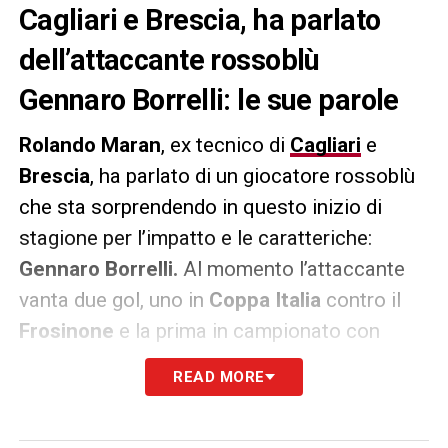
Cagliari e Brescia, ha parlato
dell’attaccante rossoblù
Gennaro Borrelli: le sue parole
Rolando Maran
, ex tecnico di
Cagliari
e
Brescia
, ha parlato di un giocatore rossoblù
che sta sorprendendo in questo inizio di
stagione per l’impatto e le caratteriche:
Gennaro Borrelli.
Al momento l’attaccante
vanta due gol, uno in
Coppa Italia
contro il
Frosinone
e la prima in campionato con
l’
Udinese
. Maran, che conosce molto bene
READ MORE
Borrelli avendolo allenato nelle Rondinelle, ne
ha parlato così ai microfoni della rubrica “A