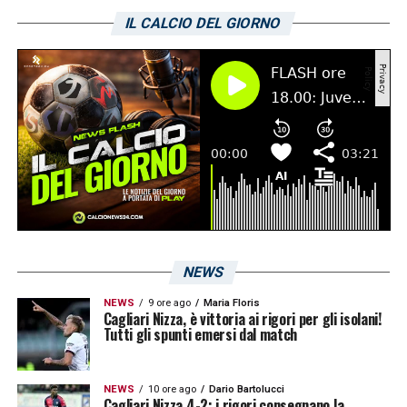
tu per tu” di
Tuttomercatoweb
:
IL CALCIO DEL GIORNO
«Si. Ha un potenziale incredibile. Ha già
capito la categoria, sa che c’è tanto da fare e
deve lavorare per la squadra. Sono convinto
che abbia grandi margini di miglioramento»
.
LA PLAYLIST DELLE NOSTRE TOP NEWS
NEWS
NEWS
9 ore ago
Maria Floris
Cagliari Nizza, è vittoria ai rigori per gli isolani!
Tutti gli spunti emersi dal match
NEWS
10 ore ago
Dario Bartolucci
Cagliari Nizza 4-2: i rigori consegnano la