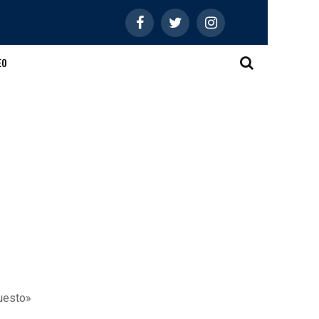
EO
questo»