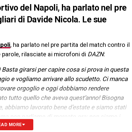
tivo del Napoli, ha parlato nel pre
liari di Davide Nicola. Le sue
poli
, ha parlato nel pre partita del match contro il
parole, rilasciate ai microfoni di
DAZN
:
 Basta girarsi per capire cosa si prova in questa
aggio e vogliamo arrivare allo scudetto. Ci manca
provare orgoglio e oggi dobbiamo rendere
dato tutto quello che aveva quest’anno! Bisogna
e, abbiamo lavorato bene d’estate e siamo stati
e ma non parliamo di mercato ora; non siamo i
EAD MORE
catore. E’ stata una notte intensa e ho preso