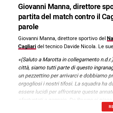
Giovanni Manna, direttore spor
partita del match contro il Cag
parole
Giovanni Manna, direttore sportivo del
Na
Cagliari
del tecnico Davide Nicola. Le sue 
«(Saluto a Marotta in collegamento n.d.r.)
città, siamo tutti parte di questo ingran
un pezzettino per arrivarci e dobbiamo 
orgogliosi i nostri tifosi. La squadra ha 
essere lucidi per affrontare queste annat
sfortuntati a gennaio. De Bruyne ci piac
R
soli ai quali piace perché è un grande gio