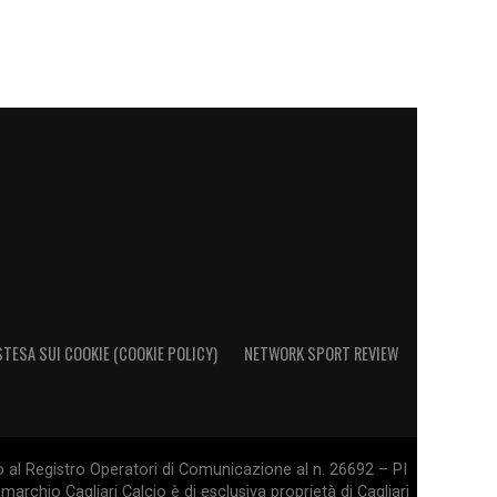
STESA SUI COOKIE (COOKIE POLICY)
NETWORK SPORT REVIEW
o al Registro Operatori di Comunicazione al n. 26692 – PI
marchio Cagliari Calcio è di esclusiva proprietà di Cagliari