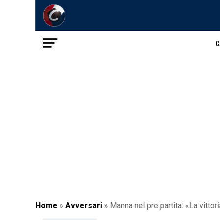
C
Home
»
Avversari
»
Manna nel pre partita: «La vitto