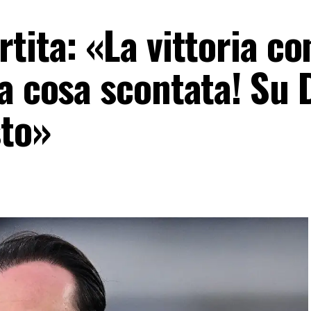
tita: «La vittoria con
a cosa scontata! Su 
sto»