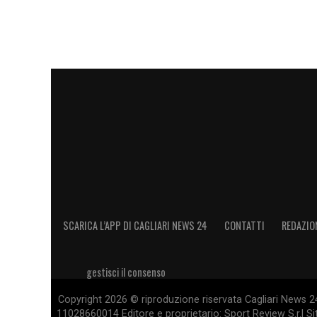
SCARICA L’APP DI CAGLIARI NEWS 24
CONTATTI
REDAZIO
gestisci il consenso
Copyright 2026 © riproduzione riservata Cagliari News 24
11028660014 Editore e proprietario: Sport Review S.r.l Sito