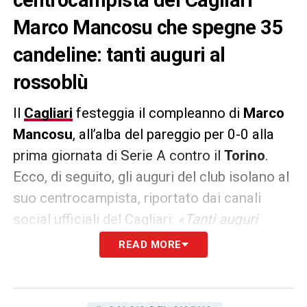
Marco Mancosu che spegne 35
candeline: tanti auguri al
rossoblù
Il
Cagliari
festeggia il compleanno di
Marco
Mancosu
, all’alba del pareggio per 0-0 alla
prima giornata di Serie A contro il
Torino
.
Ecco, di seguito, gli auguri del club isolano al
suo centrocampista, riportato dai canali
social ufficiali del Cagliari:
«Tanti auguri
Markixeddu, ti aspettiamo presto in campo!»
READ MORE
Mancosu è attualmente fuori per infortunio,
ecco quanto potrebbe tornare
.