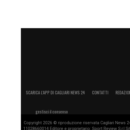
SCARICA L’APP DI CAGLIARI NEWS 24
CONTATTI
REDAZIO
gestisci il consenso
Copyright 2026 © riproduzione riservata Cagliari News 24
11028660014 Editore e proprietario: Sport Review S.r.l Sito