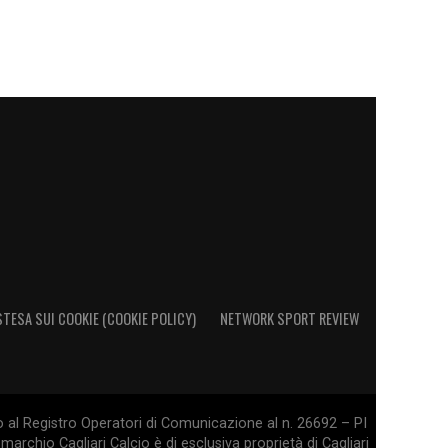
STESA SUI COOKIE (COOKIE POLICY)
NETWORK SPORT REVIEW
o al Registro Operatori di Comunicazione al n. 26692 – PI
marchio Cagliari Calcio è di esclusiva proprietà di Cagliari