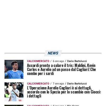
dell’infrastruttura sportiva in Italia. La
declinazione di come questo piatto verrà
cucinato farà parte poi di un discorso tra
politica, governo e organismi sportivi».
LA PLAYLIST DELLE NOSTRE TOP NEWS
NEWS
CALCIOMERCATO
6 ore ago
Dario Bartolucci
Accardi pronto a calare il tris: Maldini, Kevin
Carlos e Aurelio ad un passo dal Cagliari! Che
combo per i sardi
CALCIOMERCATO
7 ore ago
Dario Bartolucci
L’Operazione Aurelio Cagliari è ai dettagli,
accordo con lo Spezia per lo scambio con Ciocci:
i dettagli