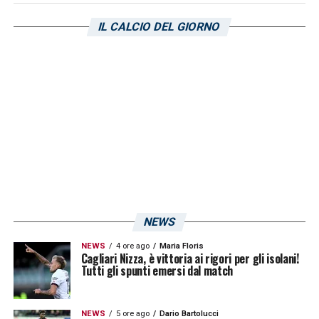
IL CALCIO DEL GIORNO
LA PLAYLIST DELLE NOSTRE TOP NEWS
NEWS
NEWS
4 ore ago
Maria Floris
Cagliari Nizza, è vittoria ai rigori per gli isolani!
Tutti gli spunti emersi dal match
NEWS
5 ore ago
Dario Bartolucci