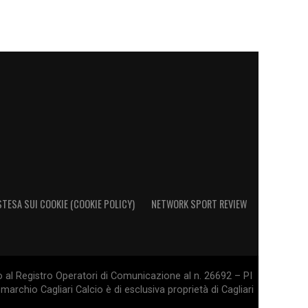
STESA SUI COOKIE (COOKIE POLICY)
NETWORK SPORT REVIEW
o al Registro Operatori di Comunicazione al n. 26692 – PI
marchio Cagliari Calcio è di esclusiva proprietà di Cagliari