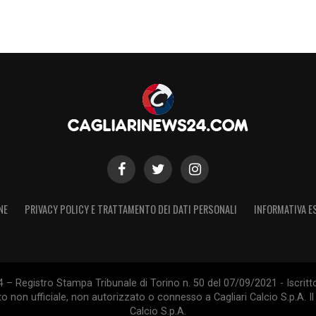
NE
PRIVACY POLICY E TRATTAMENTO DEI DATI PERSONALI
INFORMATIVA E
 – Registro Stampa Tribunale di Torino n. 50 del 07/09/2021 - Iscritt
 non ufficiale, non autorizzato o connesso a Cagliari Calcio S.p.A. Il 
Calcio S.p.A.