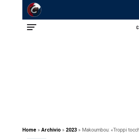
C
Home
»
Archivio
»
2023
»
Makoumbou: «Troppi tocch