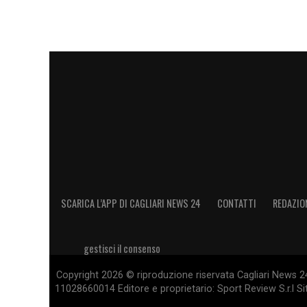
SCARICA L’APP DI CAGLIARI NEWS 24
CONTATTI
REDAZIO
gestisci il consenso
Copyright 2026 © riproduzione riservata Cagliari News 24
11028660014 Editore e proprietario: Sport Review S.r.l Sito