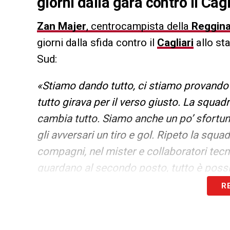
giorni dalla gara contro il Cagl
Zan Majer
, centrocampista della
Reggin
giorni dalla sfida contro il
Cagliari
allo st
Sud:
«Stiamo dando tutto, ci stiamo provando a
tutto girava per il verso giusto. La squadra
cambia tutto. Siamo anche un po’ sfortunat
gli avversari un tiro e gol. Ripeto la squa
compagni, nel mister e collaboratori tec
guardano al secondo posto, tutto è possib
dimentichiamo che nessuno ci ha messo s
R
realizzato il primo gol»