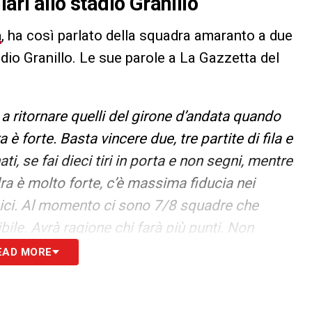
iari allo stadio Granillo
a
, ha così parlato della squadra amaranto a due
adio Granillo. Le sue parole a La Gazzetta del
 ritornare quelli del girone d’andata quando
 è forte. Basta vincere due, tre partite di fila e
i, se fai dieci tiri in porta e non segni, mentre
dra è molto forte, c’è massima fiducia nei
nici. Al momento ci sono 7/8 squadre che
ile. Avrà ragione chi farà più punti. Non
otto, eccetto il Frosinone e dopo aver
EAD MORE