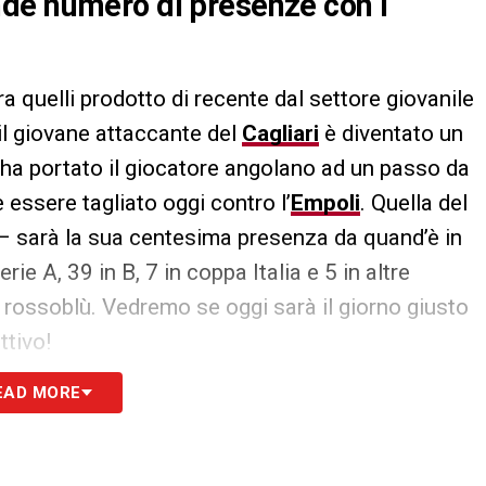
de numero di presenze con i
tra quelli prodotto di recente dal settore giovanile
i il giovane attaccante del
Cagliari
è diventato un
ha portato il giocatore angolano ad un passo da
 essere tagliato oggi contro l’
Empoli
. Quella del
 – sarà la sua centesima presenza da quand’è in
rie A, 39 in B, 7 in coppa Italia e 5 in altre
 rossoblù. Vedremo se oggi sarà il giorno giusto
tivo!
EAD MORE
S