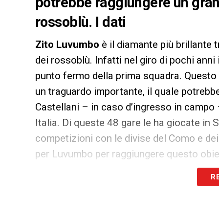
potrebbe raggiungere un gran
rossoblù. I dati
Zito Luvumbo
è il diamante più brillante 
dei rossoblù. Infatti nel giro di pochi ann
punto fermo della prima squadra. Questo 
un traguardo importante, il quale potrebbe
Castellani – in caso d’ingresso in campo
Italia. Di queste 48 gare le ha giocate in Se
competizioni con le divise del Como e dei
per Luvumbo per raggiungere questo obiet
R
LA PLAYLIST DELLE NOSTRE TOP NEW