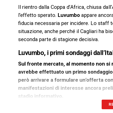
Il rientro dalla Coppa d’Africa, chiusa dal
l’effetto sperato.
Luvumbo
appare ancora 
fiducia necessaria per incidere. Lo staff
situazione, anche perché il Cagliari ha b
seconda parte di stagione decisiva.
Luvumbo, i primi sondaggi dall’Ital
Sul fronte mercato, al momento non si r
avrebbe effettuato un primo sondaggio 
però arrivare a formulare un’offerta con
manifestazioni di interesse ancora prelim
stadio informativo.
R
Cagliari Luvumbo, possibile addio 