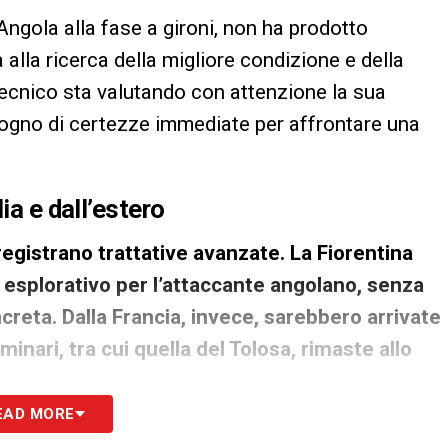
l’Angola alla fase a gironi, non ha prodotto
alla ricerca della migliore condizione e della
 tecnico sta valutando con attenzione la sua
isogno di certezze immediate per affrontare una
ia e dall’estero
egistrano trattative avanzate. La Fiorentina
esplorativo per l’attaccante angolano, senza
creta. Dalla Francia, invece, sarebbero arrivate
inari, tra cui quella del Tolosa, rimaste allo
EAD MORE
e strategie in entrata