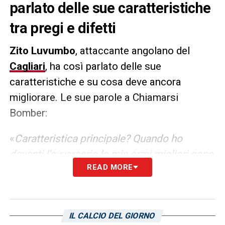
parlato delle sue caratteristiche
tra pregi e difetti
Zito Luvumbo
, attaccante angolano del
Cagliari
, ha così parlato delle sue
caratteristiche e su cosa deve ancora
migliorare. Le sue parole a Chiamarsi
Bomber:
«
Caratteristica principale? Quando ho
davanti l’avversario le mie armi migliori sono
READ MORE
la potenza e la velocità. Devo migliorare
tanto sull’aspetto tattico e tecnico»
LA PLAYLIST DELLE NOSTRE TOP NEWS
IL CALCIO DEL GIORNO