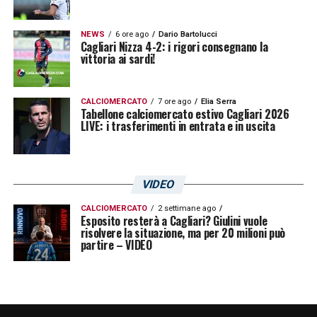
Saltata la pista siciliana, si registra ora il
NEWS
6 ore ago
Dario Bartolucci
rinnovato interesse del
Maiorca
. Il club
Cagliari Nizza 4-2: i rigori consegnano la
vittoria ai sardi!
spagnolo è rimasto stregato dalle
prestazioni dell’angolano e non è escluso
che nei prossimi giorni possa presentare
CALCIOMERCATO
7 ore ago
Elia Serra
Tabellone calciomercato estivo Cagliari 2026
LIVE: i trasferimenti in entrata e in uscita
un’offerta ufficiale al Cagliari per trattenere
definitivamente Zito Luvumbo in Spagna.
VIDEO
CALCIOMERCATO
2 settimane ago
Esposito resterà a Cagliari? Giulini vuole
risolvere la situazione, ma per 20 milioni può
partire – VIDEO