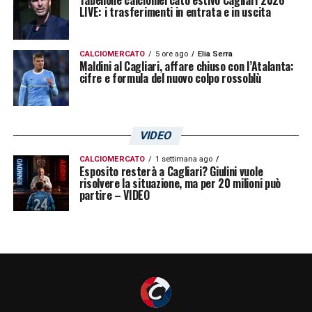
l’annata con 39 presenze, 5 gol e 6 assist.
LIVE: i trasferimenti in entrata e in uscita
Un eventuale approdo in rosanero di
Azzi
CALCIOMERCATO
5 ore ago
Elia Serra
renderebbe ancora più interessante il
Maldini al Cagliari, affare chiuso con l’Atalanta:
cifre e formula del nuovo colpo rossoblù
mercato del
Palermo
, che potrebbe ritrovarsi
in rosa due giocatori passati dal
Cagliari
e
con caratteristiche diverse ma
VIDEO
potenzialmente complementari.
CALCIOMERCATO
1 settimana ago
Esposito resterà a Cagliari? Giulini vuole
Per il Cagliari, la priorità resta trovare la
risolvere la situazione, ma per 20 milioni può
partire – VIDEO
soluzione più vantaggiosa. Una cessione di
Luvumbo permetterebbe ai rossoblù di
liberare spazio e risorse per intervenire su
altri profili più funzionali al progetto
tecnico. Il Palermo resta in pressing, ma
servirà l’intesa sulla formula.