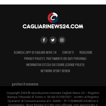
LA PLAYLIST DELLE NOSTRE TOP NEWS
SCARICA L’APP DI CAGLIARI NEWS 24
CONTATTI
REDAZIONE
PRIVACY POLICY E TRATTAMENTO DEI DATI PERSONALI
INFORMATIVA ESTESA SUI COOKIE (COOKIE POLICY)
NETWORK SPORT REVIEW
gestisci il consenso
Copyright 2026 © riproduzione riservata Cagliari News 24 – Registro
Stampa Tribunale di Torino n. 50 del 07/09/2021 - Iscritto al Registro
Operatori di Comunicazione al n. 26692 – PI 11028660014 Editore e
proprietario: Sport Review S.r.l Sito non ufficiale, non autorizzato o