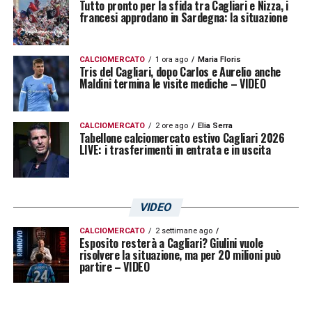
Tutto pronto per la sfida tra Cagliari e Nizza, i
segnale forte verso la concorrenza: il talento
francesi approdano in Sardegna: la situazione
classe 2002, grazie alla sua velocità ed estro
nell’uno contro uno, è considerato il tassello
CALCIOMERCATO
1 ora ago
Maria Floris
Tris del Cagliari, dopo Carlos e Aurelio anche
ideale per aumentare la produzione offensiva
Maldini termina le visite mediche – VIDEO
del Palermo. Con la base tecnica già
consolidata, l’innesto dell’angolano darebbe
CALCIOMERCATO
2 ore ago
Elia Serra
Tabellone calciomercato estivo Cagliari 2026
quella imprevedibilità necessaria per
LIVE: i trasferimenti in entrata e in uscita
superare gli ostacoli che hanno frenato la
corsa dei siciliani nello scorso torneo. La
dirigenza lavora alacremente per regalare ai
VIDEO
propri tifosi un nuovo idolo, sperando di
CALCIOMERCATO
2 settimane ago
Esposito resterà a Cagliari? Giulini vuole
definire tutti i dettagli prima dell’inizio del
risolvere la situazione, ma per 20 milioni può
partire – VIDEO
ritiro estivo.