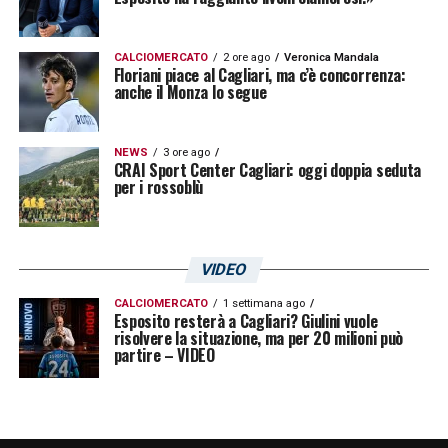
utile anche per liberare spazio nel reparto
avanzato e ridefinire le gerarchie offensive in
CALCIOMERCATO
2 ore ago
Veronica Mandala
Floriani piace al Cagliari, ma c’è concorrenza:
vista della nuova stagione. La situazione
anche il Monza lo segue
resta aperta, ma i prossimi giorni potrebbero
diventare decisivi per il futuro di
Zito
NEWS
3 ore ago
CRAI Sport Center Cagliari: oggi doppia seduta
Luvumbo
. Il
Cagliari
è disposto ad
per i rossoblù
assecondare la volontà del giocatore, ma
solo davanti a una formula ritenuta adeguata!
VIDEO
Ultimissime Cagliari LIVE: rilancio Dea per
CALCIOMERCATO
1 settimana ago
Gaetano, Mina in bilico. La nostra intervista
Esposito resterà a Cagliari? Giulini vuole
risolvere la situazione, ma per 20 milioni può
a Festa
partire – VIDEO
LA PLAYLIST DELLE NOSTRE TOP NEWS