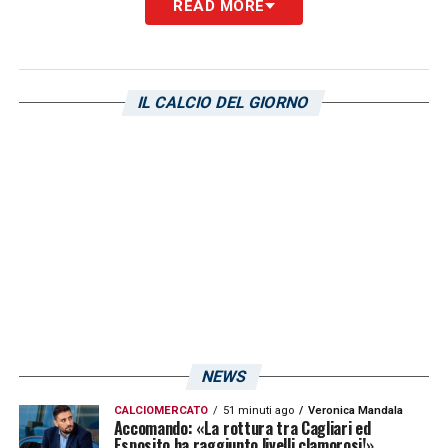
READ MORE
Luvumbo Maiorca, il Palermo resta
sullo sfondo
La pista
Palermo
, almeno per ora, sembra
IL CALCIO DEL GIORNO
perdere forza. Il club rosanero aveva seguito
Zito Luvumbo
come possibile rinforzo
offensivo, ma la volontà del giocatore
potrebbe orientare in modo decisivo la
trattativa verso la Spagna. Il
Maiorca
resta
quindi la destinazione più gradita
all’attaccante, mentre il
Cagliari
attende di
capire se l’operazione potrà chiudersi alle
NEWS
condizioni richieste.
CALCIOMERCATO
51 minuti ago
Veronica Mandala
Accomando: «La rottura tra Cagliari ed
Per i rossoblù si tratterebbe di una cessione
Esposito ha raggiunto livelli clamorosi!»