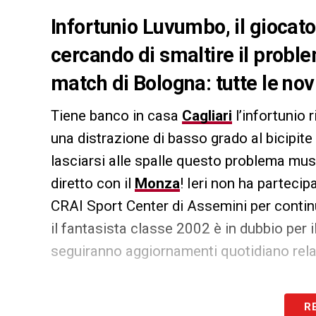
Infortunio Luvumbo, il giocat
cercando di smaltire il probl
match di Bologna: tutte le nov
Tiene banco in casa
Cagliari
l’infortunio 
una distrazione di basso grado al bicipite
lasciarsi alle spalle questo problema mus
diretto con il
Monza
! Ieri non ha parteci
CRAI Sport Center di Assemini per contin
il fantasista classe 2002 è in dubbio per 
seguiranno aggiornamenti quotidiano relati
LA PLAYLIST DELLE NOSTRE TOP NEW
R