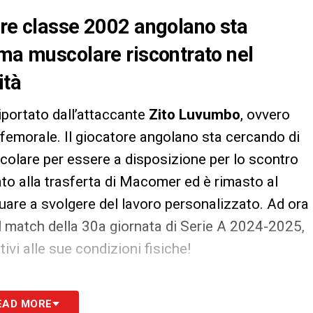
ore classe 2002 angolano sta
ema muscolare riscontrato nel
ità
riportato dall’attaccante
Zito Luvumbo
, ovvero
 femorale. Il giocatore angolano sta cercando di
colare per essere a disposizione per lo scontro
pato alla trasferta di Macomer ed è rimasto al
uare a svolgere del lavoro personalizzato. Ad ora
il match della 30a giornata di Serie A 2024-2025,
vi alle sue condizioni fisiche!
S
EAD MORE