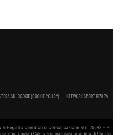
STESA SUI COOKIE (COOKIE POLICY)
NETWORK SPORT REVIEW
o al Registro Operatori di Comunicazione al n. 26692 – PI
marchio Cagliari Calcio è di esclusiva proprietà di Cagliari