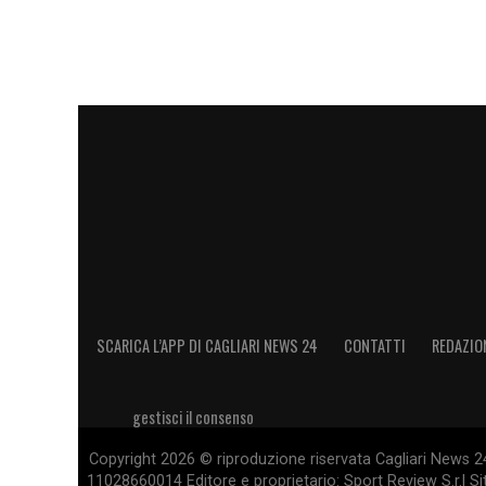
SCARICA L’APP DI CAGLIARI NEWS 24
CONTATTI
REDAZIO
gestisci il consenso
Copyright 2026 © riproduzione riservata Cagliari News 24
11028660014 Editore e proprietario: Sport Review S.r.l Sito