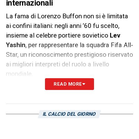
internazionali
La fama di Lorenzo Buffon non si è limitata
ai confini italiani: negli anni ’60 fu scelto,
insieme al celebre portiere sovietico
Lev
Yashin
, per rappresentare la squadra Fifa All-
Star, un riconoscimento prestigioso riservato
ai migliori interpreti del ruolo a livello
mondiale.
READ MORE
Buffon era inoltre cugino di secondo grado
del nonno di
Gigi Buffon
, storico portiere
della Juventus e della Nazionale, a conferma
IL CALCIO DEL GIORNO
di una tradizione familiare che ha segnato
profondamente la storia del calcio europeo.