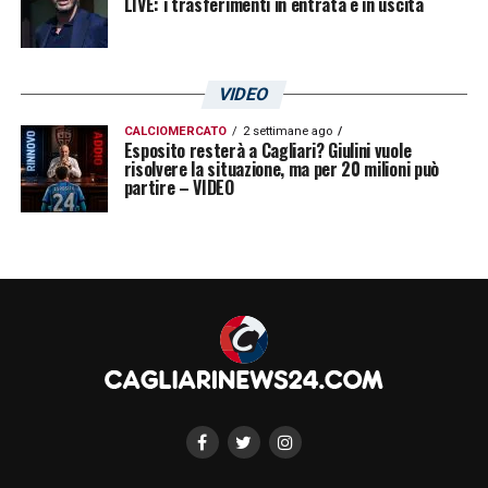
LIVE: i trasferimenti in entrata e in uscita
classe 2001 sotto osservazione da qui a
fine stagione: ecco cosa filtra
VIDEO
LA PLAYLIST DELLE NOSTRE TOP NEWS
CALCIOMERCATO
2 settimane ago
Esposito resterà a Cagliari? Giulini vuole
risolvere la situazione, ma per 20 milioni può
partire – VIDEO