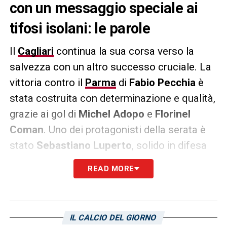
con un messaggio speciale ai
tifosi isolani: le parole
Il
Cagliari
continua la sua corsa verso la
salvezza con un altro successo cruciale. La
vittoria contro il
Parma
di
Fabio Pecchia
è
stata costruita con determinazione e qualità,
grazie ai gol di
Michel Adopo
e
Florinel
Coman
. Uno dei protagonisti della serata è
stato
Sebastiano Luperto
, solido in difesa
per tutta la partita. Il difensore ha voluto
READ MORE
ringraziare i tifosi con un post sui social,
scrivendo:
«Vittoria importante davanti ad un
tifo bellissimo».
IL CALCIO DEL GIORNO