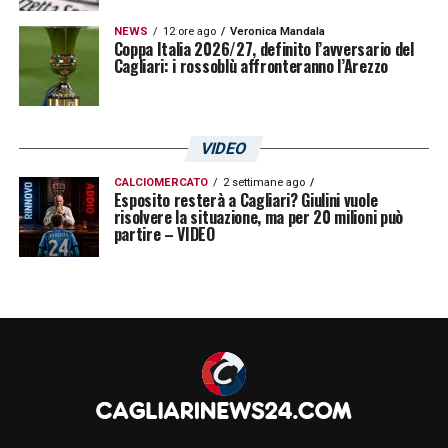
NEWS
12 ore ago
Veronica Mandala
Coppa Italia 2026/27, definito l’avversario del
U
n post condiviso da Sebastiano Luperto (@lupo_6)
Cagliari: i rossoblù affronteranno l’Arezzo
LA PLAYLIST DELLE NOSTRE TOP NEWS
VIDEO
CALCIOMERCATO
2 settimane ago
Esposito resterà a Cagliari? Giulini vuole
risolvere la situazione, ma per 20 milioni può
partire – VIDEO